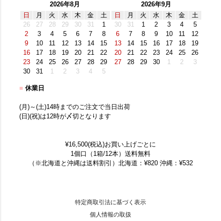
2026年8月
2026年9月
日
月
火
水
木
金
土
日
月
火
水
木
金
土
26
27
28
29
30
31
1
30
31
1
2
3
4
5
2
3
4
5
6
7
8
6
7
8
9
10
11
12
9
10
11
12
13
14
15
13
14
15
16
17
18
19
16
17
18
19
20
21
22
20
21
22
23
24
25
26
23
24
25
26
27
28
29
27
28
29
30
1
2
3
30
31
1
2
3
4
5
■
休業日
(月)～(土)14時までのご注文で当日出荷
(日)(祝)は12時が〆切となります
¥16,500(税込)お買い上げごとに
1個口（1箱/12本）送料無料
（※北海道と沖縄は送料割引）北海道：¥820 沖縄：¥532
特定商取引法に基づく表示
個人情報の取扱