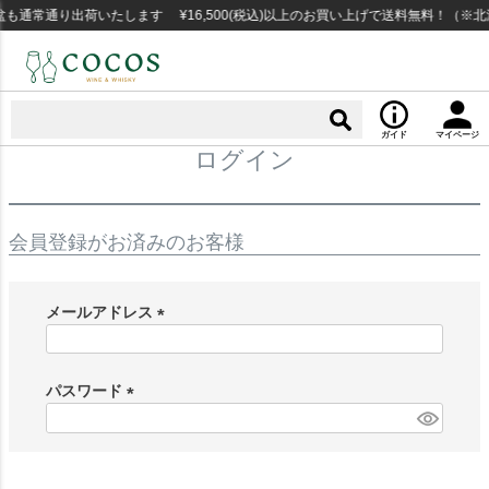
も通常通り出荷いたします ¥16,500(税込)以上のお買い上げで送料無料！（※
ガイド
マイページ
ログイン
会員登録がお済みのお客様
メールアドレス
(
必
須
パスワード
)
(
必
須
)