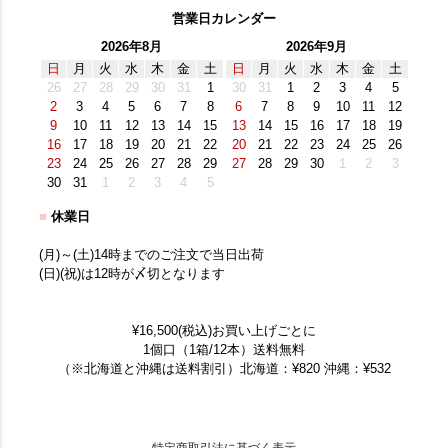
営業日カレンダー
2026年8月
2026年9月
日
月
火
水
木
金
土
日
月
火
水
木
金
土
26
27
28
29
30
31
1
30
31
1
2
3
4
5
2
3
4
5
6
7
8
6
7
8
9
10
11
12
9
10
11
12
13
14
15
13
14
15
16
17
18
19
16
17
18
19
20
21
22
20
21
22
23
24
25
26
23
24
25
26
27
28
29
27
28
29
30
1
2
3
30
31
1
2
3
4
5
■
休業日
(月)～(土)14時までのご注文で当日出荷
(日)(祝)は12時が〆切となります
¥16,500(税込)お買い上げごとに
1個口（1箱/12本）送料無料
（※北海道と沖縄は送料割引）北海道：¥820 沖縄：¥532
特定商取引法に基づく表示