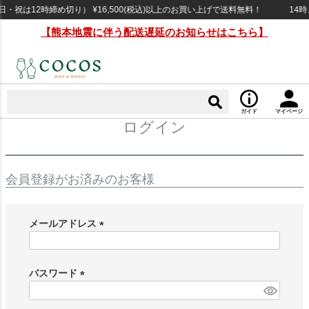
祝は12時締め切り） ¥16,500(税込)以上のお買い上げで送料無料！
14時
【熊本地震に伴う配送遅延のお知らせはこちら】
ガイド
マイページ
ログイン
会員登録がお済みのお客様
メールアドレス
(
必
須
パスワード
)
(
必