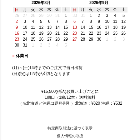
2026年8月
2026年9月
日
月
火
水
木
金
土
日
月
火
水
木
金
土
26
27
28
29
30
31
1
30
31
1
2
3
4
5
2
3
4
5
6
7
8
6
7
8
9
10
11
12
9
10
11
12
13
14
15
13
14
15
16
17
18
19
16
17
18
19
20
21
22
20
21
22
23
24
25
26
23
24
25
26
27
28
29
27
28
29
30
1
2
3
30
31
1
2
3
4
5
■
休業日
(月)～(土)14時までのご注文で当日出荷
(日)(祝)は12時が〆切となります
¥16,500(税込)お買い上げごとに
1個口（1箱/12本）送料無料
（※北海道と沖縄は送料割引）北海道：¥820 沖縄：¥532
特定商取引法に基づく表示
個人情報の取扱