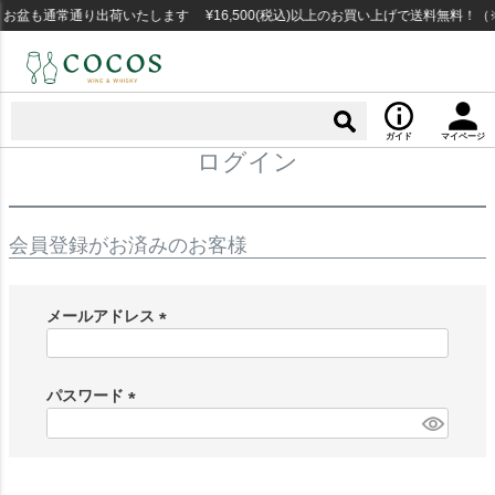
お盆も通常通り出荷いたします ¥16,500(税込)以上のお買い上げで送料無料！
ガイド
マイページ
ログイン
会員登録がお済みのお客様
メールアドレス
(
必
須
パスワード
)
(
必
須
)