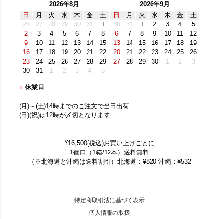
2026年8月
2026年9月
日
月
火
水
木
金
土
日
月
火
水
木
金
土
26
27
28
29
30
31
1
30
31
1
2
3
4
5
2
3
4
5
6
7
8
6
7
8
9
10
11
12
9
10
11
12
13
14
15
13
14
15
16
17
18
19
16
17
18
19
20
21
22
20
21
22
23
24
25
26
23
24
25
26
27
28
29
27
28
29
30
1
2
3
30
31
1
2
3
4
5
■
休業日
(月)～(土)14時までのご注文で当日出荷
(日)(祝)は12時が〆切となります
¥16,500(税込)お買い上げごとに
1個口（1箱/12本）送料無料
（※北海道と沖縄は送料割引）北海道：¥820 沖縄：¥532
特定商取引法に基づく表示
個人情報の取扱