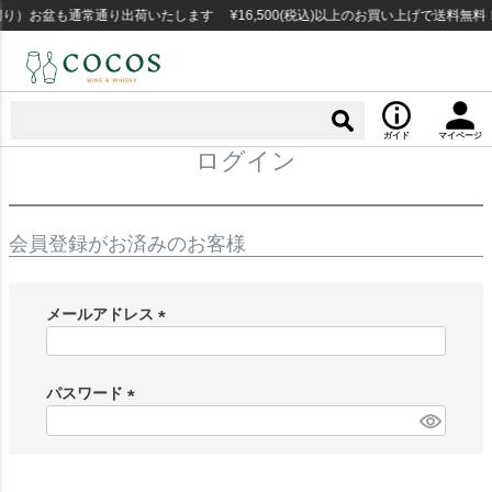
り）お盆も通常通り出荷いたします ¥16,500(税込)以上のお買い上げで送料無
ガイド
マイページ
ログイン
会員登録がお済みのお客様
メールアドレス
(
必
須
パスワード
)
(
必
須
)