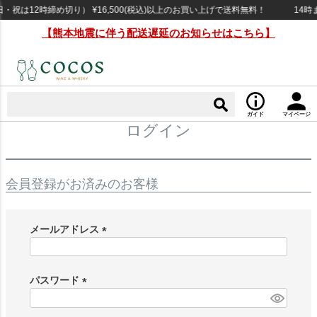
祝は12時締め切り） ¥16,500(税込)以上のお買い上げで送料無料！
14時
【熊本地震に伴う配送遅延のお知らせはこちら】
ガイド
マイページ
ログイン
会員登録がお済みのお客様
メールアドレス
(
必
須
パスワード
)
(
必