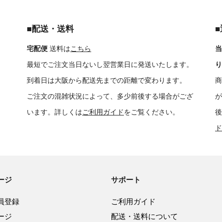
■配送・送料
宅配便
送料は
こちら
当
最短でご注文当日ないし翌営業日に発送いたします。
り
到着日は大阪から配送先までの距離で変わります。
商
ご注文の混雑状況によって、多少前後する場合がござ
が
います。詳しくは
ご利用ガイド
をご覧ください。
後
ド
ージ
サポート
員登録
ご利用ガイド
ージ
配送・送料について