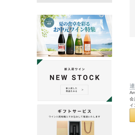
連
A
会
イ