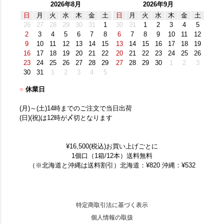
2026年8月
2026年9月
日
月
火
水
木
金
土
日
月
火
水
木
金
土
26
27
28
29
30
31
1
30
31
1
2
3
4
5
2
3
4
5
6
7
8
6
7
8
9
10
11
12
9
10
11
12
13
14
15
13
14
15
16
17
18
19
16
17
18
19
20
21
22
20
21
22
23
24
25
26
23
24
25
26
27
28
29
27
28
29
30
1
2
3
30
31
1
2
3
4
5
■
休業日
(月)～(土)14時までのご注文で当日出荷
(日)(祝)は12時が〆切となります
¥16,500(税込)お買い上げごとに
1個口（1箱/12本）送料無料
（※北海道と沖縄は送料割引）北海道：¥820 沖縄：¥532
特定商取引法に基づく表示
個人情報の取扱