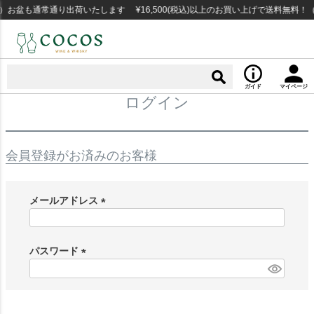
お盆も通常通り出荷いたします ¥16,500(税込)以上のお買い上げで送料無料！
ガイド
マイページ
ログイン
会員登録がお済みのお客様
メールアドレス
(
必
須
パスワード
)
(
必
須
)