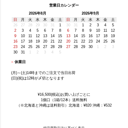
営業日カレンダー
2026年8月
2026年9月
日
月
火
水
木
金
土
日
月
火
水
木
金
土
26
27
28
29
30
31
1
30
31
1
2
3
4
5
2
3
4
5
6
7
8
6
7
8
9
10
11
12
9
10
11
12
13
14
15
13
14
15
16
17
18
19
16
17
18
19
20
21
22
20
21
22
23
24
25
26
23
24
25
26
27
28
29
27
28
29
30
1
2
3
30
31
1
2
3
4
5
■
休業日
(月)～(土)14時までのご注文で当日出荷
(日)(祝)は12時が〆切となります
¥16,500(税込)お買い上げごとに
1個口（1箱/12本）送料無料
（※北海道と沖縄は送料割引）北海道：¥820 沖縄：¥532
特定商取引法に基づく表示