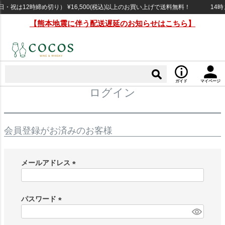
祝は12時締め切り） ¥16,500(税込)以上のお買い上げで送料無料！
14時
【熊本地震に伴う配送遅延のお知らせはこちら】
ガイド
マイページ
ログイン
会員登録がお済みのお客様
メールアドレス
(
必
須
パスワード
)
(
必