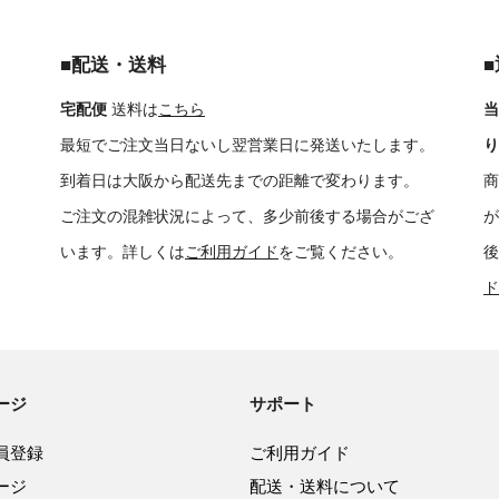
■配送・送料
宅配便
送料は
こちら
当
最短でご注文当日ないし翌営業日に発送いたします。
り
到着日は大阪から配送先までの距離で変わります。
商
ご注文の混雑状況によって、多少前後する場合がござ
が
います。詳しくは
ご利用ガイド
をご覧ください。
後
ド
ージ
サポート
員登録
ご利用ガイド
ージ
配送・送料について