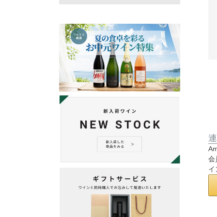
連
A
会
イ