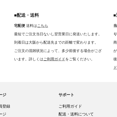
■配送・送料
宅配便
送料は
こちら
当
最短でご注文当日ないし翌営業日に発送いたします。
り
到着日は大阪から配送先までの距離で変わります。
商
ご注文の混雑状況によって、多少前後する場合がござ
が
います。詳しくは
ご利用ガイド
をご覧ください。
後
ド
ージ
サポート
員登録
ご利用ガイド
ージ
配送・送料について