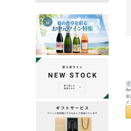
連
A
会
イ