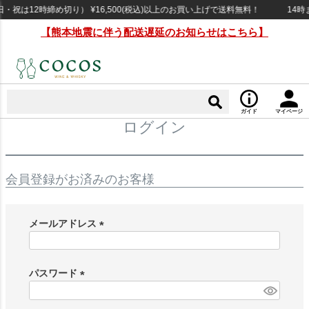
祝は12時締め切り） ¥16,500(税込)以上のお買い上げで送料無料！
14時
【熊本地震に伴う配送遅延のお知らせはこちら】
ガイド
マイページ
ログイン
会員登録がお済みのお客様
メールアドレス
(
必
須
パスワード
)
(
必