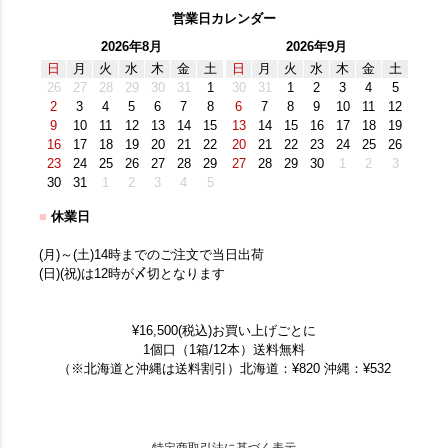
営業日カレンダー
2026年8月
2026年9月
日
月
火
水
木
金
土
日
月
火
水
木
金
土
26
27
28
29
30
31
1
30
31
1
2
3
4
5
2
3
4
5
6
7
8
6
7
8
9
10
11
12
9
10
11
12
13
14
15
13
14
15
16
17
18
19
16
17
18
19
20
21
22
20
21
22
23
24
25
26
23
24
25
26
27
28
29
27
28
29
30
1
2
3
30
31
1
2
3
4
5
■
休業日
(月)～(土)14時までのご注文で当日出荷
(日)(祝)は12時が〆切となります
¥16,500(税込)お買い上げごとに
1個口（1箱/12本）送料無料
（※北海道と沖縄は送料割引）北海道：¥820 沖縄：¥532
特定商取引法に基づく表示