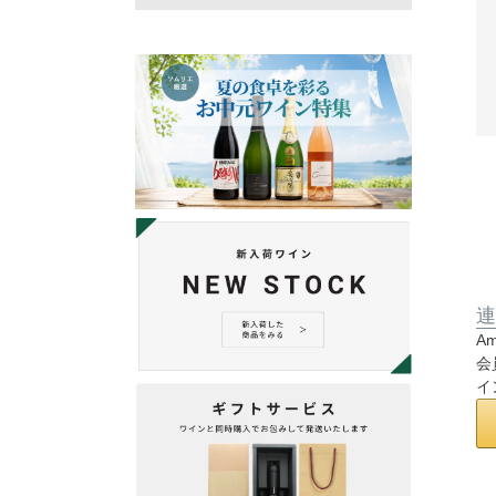
連
A
会
イ