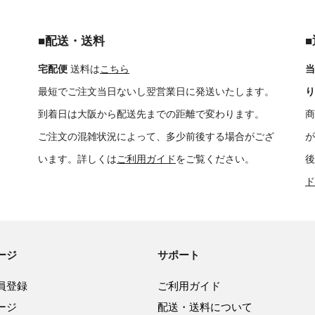
■配送・送料
宅配便
送料は
こちら
当
最短でご注文当日ないし翌営業日に発送いたします。
り
到着日は大阪から配送先までの距離で変わります。
商
ご注文の混雑状況によって、多少前後する場合がござ
が
います。詳しくは
ご利用ガイド
をご覧ください。
後
ド
ージ
サポート
員登録
ご利用ガイド
ージ
配送・送料について