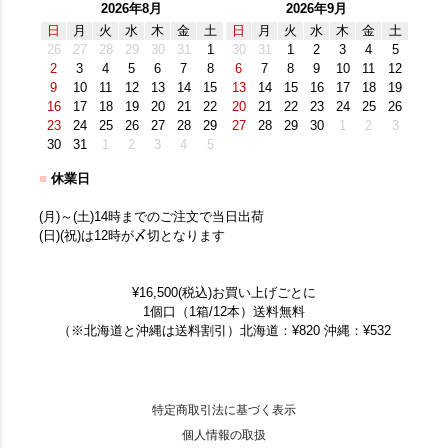
2026年8月
2026年9月
日
月
火
水
木
金
土
日
月
火
水
木
金
土
26
27
28
29
30
31
1
30
31
1
2
3
4
5
2
3
4
5
6
7
8
6
7
8
9
10
11
12
9
10
11
12
13
14
15
13
14
15
16
17
18
19
16
17
18
19
20
21
22
20
21
22
23
24
25
26
23
24
25
26
27
28
29
27
28
29
30
1
2
3
30
31
1
2
3
4
5
■
休業日
(月)～(土)14時までのご注文で当日出荷
(日)(祝)は12時が〆切となります
¥16,500(税込)お買い上げごとに
1個口（1箱/12本）送料無料
（※北海道と沖縄は送料割引）北海道：¥820 沖縄：¥532
特定商取引法に基づく表示
個人情報の取扱