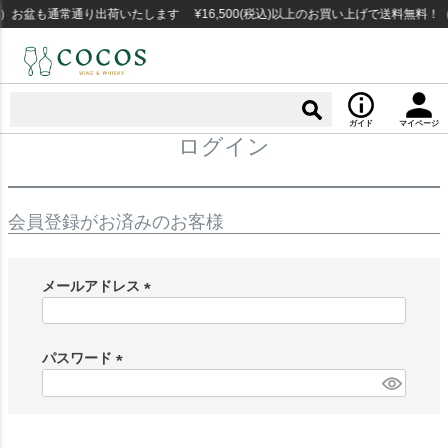
）お盆も通常通り出荷いたします ¥16,500(税込)以上のお買い上げで送料無料！
ガイド
マイページ
ログイン
会員登録がお済みのお客様
メールアドレス
(
必
須
パスワード
)
(
必
須
)