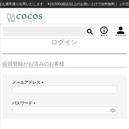
も通常通り出荷いたします ¥16,500(税込)以上のお買い上げで送料無料！（※
ガイド
マイページ
ログイン
会員登録がお済みのお客様
メールアドレス
(
必
須
パスワード
)
(
必
須
)