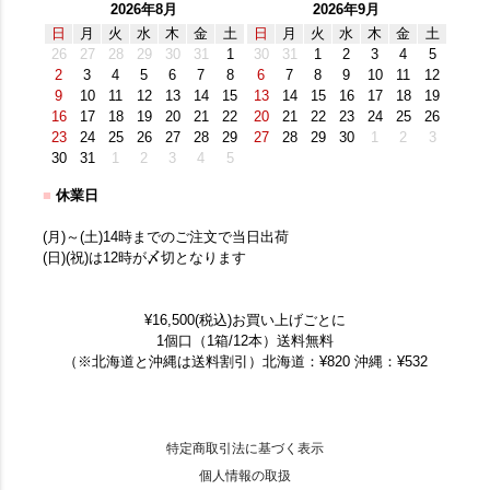
2026年8月
2026年9月
日
月
火
水
木
金
土
日
月
火
水
木
金
土
26
27
28
29
30
31
1
30
31
1
2
3
4
5
2
3
4
5
6
7
8
6
7
8
9
10
11
12
9
10
11
12
13
14
15
13
14
15
16
17
18
19
16
17
18
19
20
21
22
20
21
22
23
24
25
26
23
24
25
26
27
28
29
27
28
29
30
1
2
3
30
31
1
2
3
4
5
■
休業日
(月)～(土)14時までのご注文で当日出荷
(日)(祝)は12時が〆切となります
¥16,500(税込)お買い上げごとに
1個口（1箱/12本）送料無料
（※北海道と沖縄は送料割引）北海道：¥820 沖縄：¥532
特定商取引法に基づく表示
個人情報の取扱