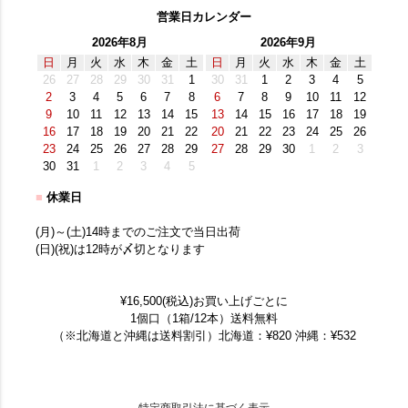
営業日カレンダー
2026年8月
2026年9月
日
月
火
水
木
金
土
日
月
火
水
木
金
土
26
27
28
29
30
31
1
30
31
1
2
3
4
5
2
3
4
5
6
7
8
6
7
8
9
10
11
12
9
10
11
12
13
14
15
13
14
15
16
17
18
19
16
17
18
19
20
21
22
20
21
22
23
24
25
26
23
24
25
26
27
28
29
27
28
29
30
1
2
3
30
31
1
2
3
4
5
■
休業日
(月)～(土)14時までのご注文で当日出荷
(日)(祝)は12時が〆切となります
¥16,500(税込)お買い上げごとに
1個口（1箱/12本）送料無料
（※北海道と沖縄は送料割引）北海道：¥820 沖縄：¥532
特定商取引法に基づく表示