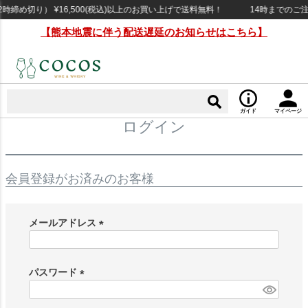
締め切り） ¥16,500(税込)以上のお買い上げで送料無料！
14時までのご注
【熊本地震に伴う配送遅延のお知らせはこちら】
ガイド
マイページ
ログイン
会員登録がお済みのお客様
メールアドレス
(
必
須
パスワード
)
(
必