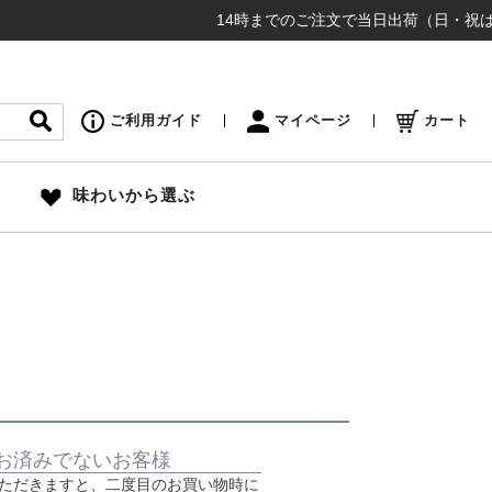
14時までのご注文で当日出荷（日・祝は12時
ご利用ガイド
マイページ
カート
味わいから選ぶ
お済みでないお客様
ただきますと、二度目のお買い物時に