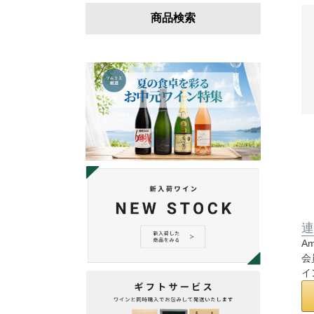
商品検索
連
A
会
イ