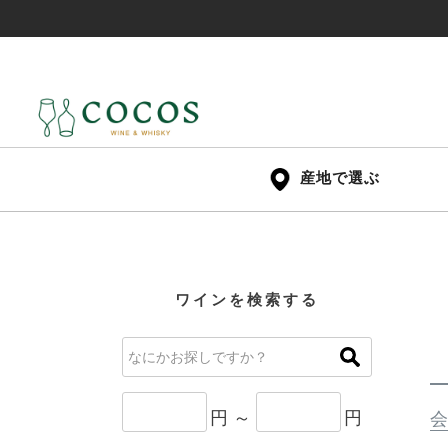
産地で選ぶ
ワインを検索する
円 ～
円
会