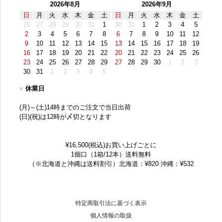
2026年8月
2026年9月
日
月
火
水
木
金
土
日
月
火
水
木
金
土
26
27
28
29
30
31
1
30
31
1
2
3
4
5
2
3
4
5
6
7
8
6
7
8
9
10
11
12
9
10
11
12
13
14
15
13
14
15
16
17
18
19
16
17
18
19
20
21
22
20
21
22
23
24
25
26
23
24
25
26
27
28
29
27
28
29
30
1
2
3
30
31
1
2
3
4
5
■
休業日
(月)～(土)14時までのご注文で当日出荷
(日)(祝)は12時が〆切となります
¥16,500(税込)お買い上げごとに
1個口（1箱/12本）送料無料
（※北海道と沖縄は送料割引）北海道：¥820 沖縄：¥532
特定商取引法に基づく表示
個人情報の取扱