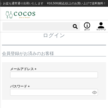
）お盆も通常通り出荷いたします ¥16,500(税込)以上のお買い上げで送料無料！
ガイド
マイページ
ログイン
会員登録がお済みのお客様
メールアドレス
(
必
須
パスワード
)
(
必
須
)