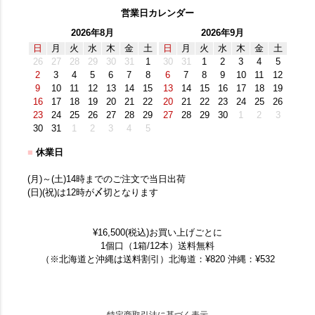
営業日カレンダー
2026年8月
2026年9月
日
月
火
水
木
金
土
日
月
火
水
木
金
土
26
27
28
29
30
31
1
30
31
1
2
3
4
5
2
3
4
5
6
7
8
6
7
8
9
10
11
12
9
10
11
12
13
14
15
13
14
15
16
17
18
19
16
17
18
19
20
21
22
20
21
22
23
24
25
26
23
24
25
26
27
28
29
27
28
29
30
1
2
3
30
31
1
2
3
4
5
■
休業日
(月)～(土)14時までのご注文で当日出荷
(日)(祝)は12時が〆切となります
¥16,500(税込)お買い上げごとに
1個口（1箱/12本）送料無料
（※北海道と沖縄は送料割引）北海道：¥820 沖縄：¥532
特定商取引法に基づく表示