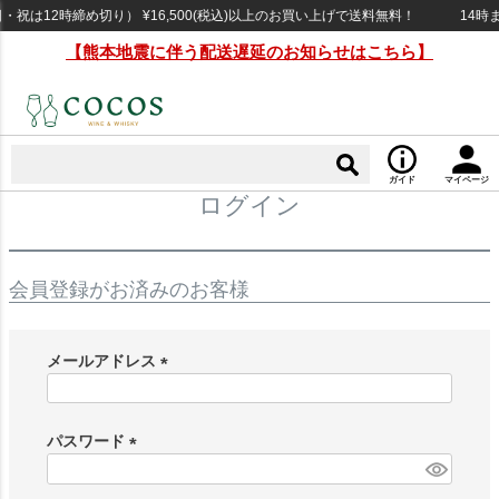
祝は12時締め切り） ¥16,500(税込)以上のお買い上げで送料無料！
14時
【熊本地震に伴う配送遅延のお知らせはこちら】
ガイド
マイページ
ログイン
会員登録がお済みのお客様
メールアドレス
(
必
須
パスワード
)
(
必