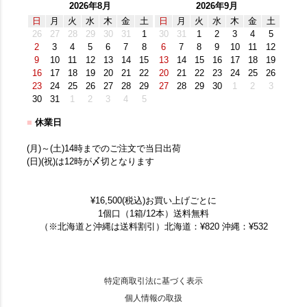
2026年8月
2026年9月
日
月
火
水
木
金
土
日
月
火
水
木
金
土
26
27
28
29
30
31
1
30
31
1
2
3
4
5
2
3
4
5
6
7
8
6
7
8
9
10
11
12
9
10
11
12
13
14
15
13
14
15
16
17
18
19
16
17
18
19
20
21
22
20
21
22
23
24
25
26
23
24
25
26
27
28
29
27
28
29
30
1
2
3
30
31
1
2
3
4
5
■
休業日
(月)～(土)14時までのご注文で当日出荷
(日)(祝)は12時が〆切となります
¥16,500(税込)お買い上げごとに
1個口（1箱/12本）送料無料
（※北海道と沖縄は送料割引）北海道：¥820 沖縄：¥532
特定商取引法に基づく表示
個人情報の取扱