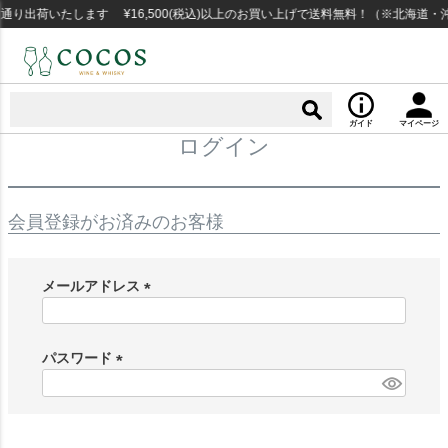
り出荷いたします ¥16,500(税込)以上のお買い上げで送料無料！（※北海道・
ガイド
マイページ
ログイン
会員登録がお済みのお客様
メールアドレス
(
必
須
パスワード
)
(
必
須
)