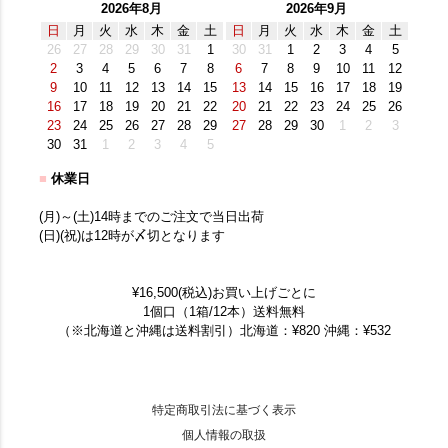
2026年8月
2026年9月
日
月
火
水
木
金
土
日
月
火
水
木
金
土
26
27
28
29
30
31
1
30
31
1
2
3
4
5
2
3
4
5
6
7
8
6
7
8
9
10
11
12
9
10
11
12
13
14
15
13
14
15
16
17
18
19
16
17
18
19
20
21
22
20
21
22
23
24
25
26
23
24
25
26
27
28
29
27
28
29
30
1
2
3
30
31
1
2
3
4
5
■
休業日
(月)～(土)14時までのご注文で当日出荷
(日)(祝)は12時が〆切となります
¥16,500(税込)お買い上げごとに
1個口（1箱/12本）送料無料
（※北海道と沖縄は送料割引）北海道：¥820 沖縄：¥532
特定商取引法に基づく表示
個人情報の取扱