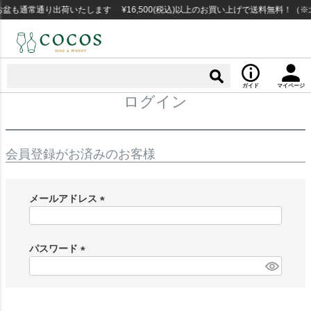
盆も通常通り出荷いたします ¥16,500(税込)以上のお買い上げで送料無料！（
ガイド
マイページ
ログイン
会員登録がお済みのお客様
メールアドレス
(
必
須
パスワード
)
(
必
須
)