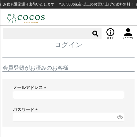
お盆も通常通り出荷いたします ¥16,500(税込)以上のお買い上げで送料無料！
ガイド
マイページ
ログイン
会員登録がお済みのお客様
メールアドレス
(
必
須
パスワード
)
(
必
須
)