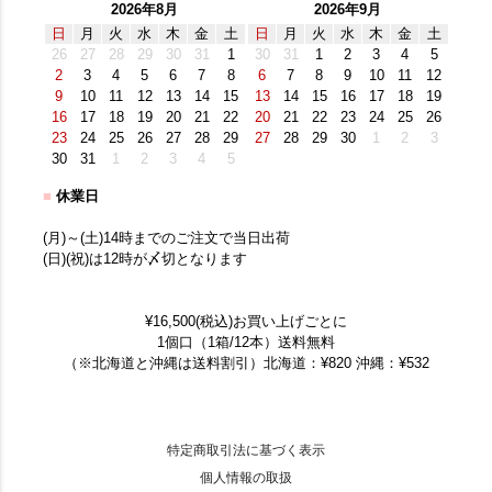
2026年8月
2026年9月
日
月
火
水
木
金
土
日
月
火
水
木
金
土
26
27
28
29
30
31
1
30
31
1
2
3
4
5
2
3
4
5
6
7
8
6
7
8
9
10
11
12
9
10
11
12
13
14
15
13
14
15
16
17
18
19
16
17
18
19
20
21
22
20
21
22
23
24
25
26
23
24
25
26
27
28
29
27
28
29
30
1
2
3
30
31
1
2
3
4
5
■
休業日
(月)～(土)14時までのご注文で当日出荷
(日)(祝)は12時が〆切となります
¥16,500(税込)お買い上げごとに
1個口（1箱/12本）送料無料
（※北海道と沖縄は送料割引）北海道：¥820 沖縄：¥532
特定商取引法に基づく表示
個人情報の取扱