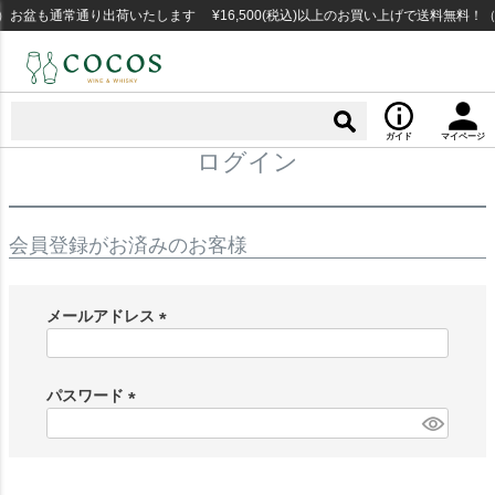
お盆も通常通り出荷いたします ¥16,500(税込)以上のお買い上げで送料無料！
ガイド
マイページ
ログイン
会員登録がお済みのお客様
メールアドレス
(
必
須
パスワード
)
(
必
須
)