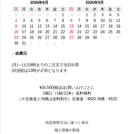
2026年8月
2026年9月
日
月
火
水
木
金
土
日
月
火
水
木
金
土
26
27
28
29
30
31
1
30
31
1
2
3
4
5
2
3
4
5
6
7
8
6
7
8
9
10
11
12
9
10
11
12
13
14
15
13
14
15
16
17
18
19
16
17
18
19
20
21
22
20
21
22
23
24
25
26
23
24
25
26
27
28
29
27
28
29
30
1
2
3
30
31
1
2
3
4
5
■
休業日
(月)～(土)14時までのご注文で当日出荷
(日)(祝)は12時が〆切となります
¥16,500(税込)お買い上げごとに
1個口（1箱/12本）送料無料
（※北海道と沖縄は送料割引）北海道：¥820 沖縄：¥532
特定商取引法に基づく表示
個人情報の取扱