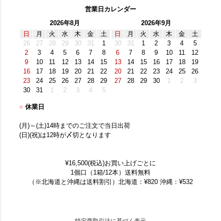
営業日カレンダー
2026年8月
2026年9月
日
月
火
水
木
金
土
日
月
火
水
木
金
土
26
27
28
29
30
31
1
30
31
1
2
3
4
5
2
3
4
5
6
7
8
6
7
8
9
10
11
12
9
10
11
12
13
14
15
13
14
15
16
17
18
19
16
17
18
19
20
21
22
20
21
22
23
24
25
26
23
24
25
26
27
28
29
27
28
29
30
1
2
3
30
31
1
2
3
4
5
■
休業日
(月)～(土)14時までのご注文で当日出荷
(日)(祝)は12時が〆切となります
¥16,500(税込)お買い上げごとに
1個口（1箱/12本）送料無料
（※北海道と沖縄は送料割引）北海道：¥820 沖縄：¥532
特定商取引法に基づく表示