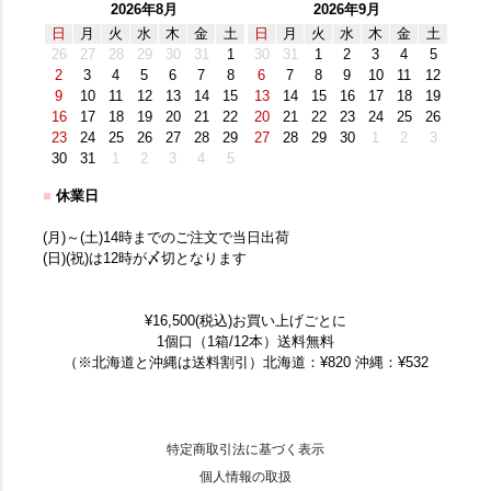
2026年8月
2026年9月
日
月
火
水
木
金
土
日
月
火
水
木
金
土
26
27
28
29
30
31
1
30
31
1
2
3
4
5
2
3
4
5
6
7
8
6
7
8
9
10
11
12
9
10
11
12
13
14
15
13
14
15
16
17
18
19
16
17
18
19
20
21
22
20
21
22
23
24
25
26
23
24
25
26
27
28
29
27
28
29
30
1
2
3
30
31
1
2
3
4
5
■
休業日
(月)～(土)14時までのご注文で当日出荷
(日)(祝)は12時が〆切となります
¥16,500(税込)お買い上げごとに
1個口（1箱/12本）送料無料
（※北海道と沖縄は送料割引）北海道：¥820 沖縄：¥532
特定商取引法に基づく表示
個人情報の取扱