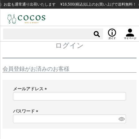
）お盆も通常通り出荷いたします ¥16,500(税込)以上のお買い上げで送料無料！
ガイド
マイページ
ログイン
会員登録がお済みのお客様
メールアドレス
(
必
須
パスワード
)
(
必
須
)