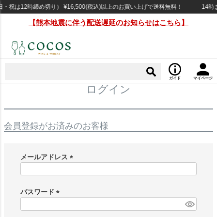
祝は12時締め切り） ¥16,500(税込)以上のお買い上げで送料無料！
14時
【熊本地震に伴う配送遅延のお知らせはこちら】
ガイド
マイページ
ログイン
会員登録がお済みのお客様
メールアドレス
(
必
須
パスワード
)
(
必