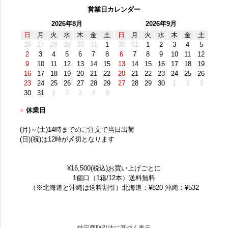
営業日カレンダー
2026年8月
2026年9月
日
月
火
水
木
金
土
日
月
火
水
木
金
土
26
27
28
29
30
31
1
30
31
1
2
3
4
5
2
3
4
5
6
7
8
6
7
8
9
10
11
12
9
10
11
12
13
14
15
13
14
15
16
17
18
19
16
17
18
19
20
21
22
20
21
22
23
24
25
26
23
24
25
26
27
28
29
27
28
29
30
1
2
3
30
31
1
2
3
4
5
■
休業日
(月)～(土)14時までのご注文で当日出荷
(日)(祝)は12時が〆切となります
¥16,500(税込)お買い上げごとに
1個口（1箱/12本）送料無料
（※北海道と沖縄は送料割引）北海道：¥820 沖縄：¥532
特定商取引法に基づく表示