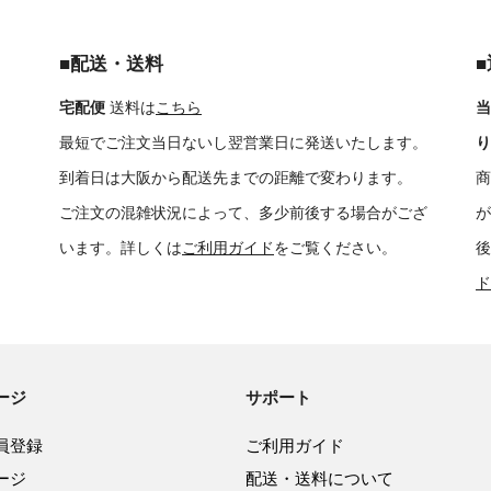
■配送・送料
宅配便
送料は
こちら
当
最短でご注文当日ないし翌営業日に発送いたします。
り
到着日は大阪から配送先までの距離で変わります。
商
ご注文の混雑状況によって、多少前後する場合がござ
が
います。詳しくは
ご利用ガイド
をご覧ください。
後
ド
ージ
サポート
員登録
ご利用ガイド
ージ
配送・送料について