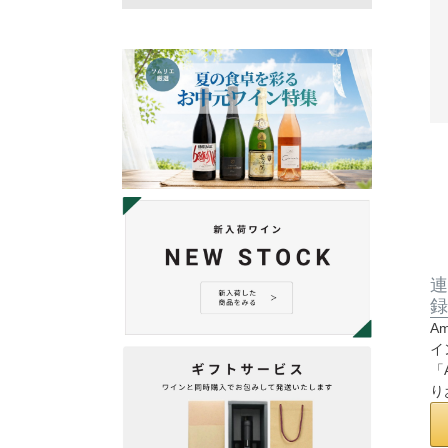
連
録
A
イ
「
り