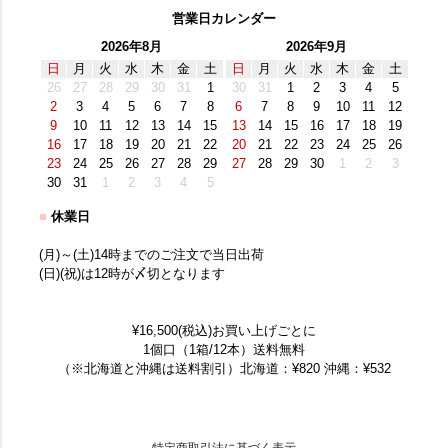
営業日カレンダー
2026年8月
2026年9月
日
月
火
水
木
金
土
日
月
火
水
木
金
土
26
27
28
29
30
31
1
30
31
1
2
3
4
5
2
3
4
5
6
7
8
6
7
8
9
10
11
12
9
10
11
12
13
14
15
13
14
15
16
17
18
19
16
17
18
19
20
21
22
20
21
22
23
24
25
26
23
24
25
26
27
28
29
27
28
29
30
1
2
3
30
31
1
2
3
4
5
■
休業日
(月)～(土)14時までのご注文で当日出荷
(日)(祝)は12時が〆切となります
¥16,500(税込)お買い上げごとに
1個口（1箱/12本）送料無料
（※北海道と沖縄は送料割引）北海道：¥820 沖縄：¥532
特定商取引法に基づく表示