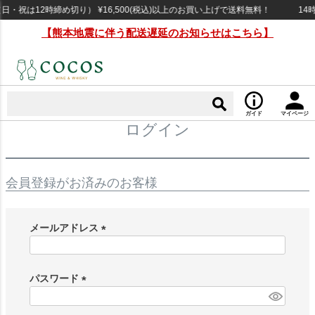
・祝は12時締め切り） ¥16,500(税込)以上のお買い上げで送料無料！
14
【熊本地震に伴う配送遅延のお知らせはこちら】
ガイド
マイページ
ログイン
会員登録がお済みのお客様
メールアドレス
(
必
須
パスワード
)
(
必