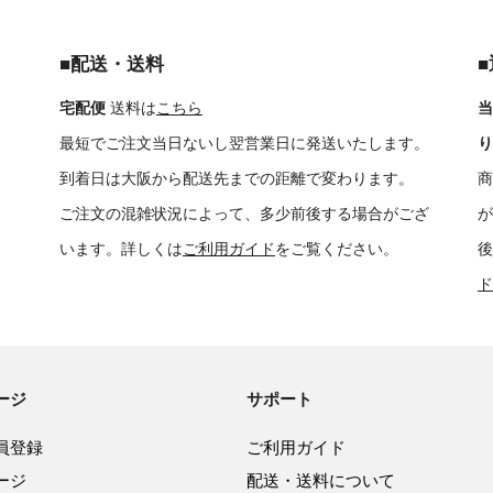
■配送・送料
宅配便
送料は
こちら
当
最短でご注文当日ないし翌営業日に発送いたします。
り
到着日は大阪から配送先までの距離で変わります。
商
ご注文の混雑状況によって、多少前後する場合がござ
が
います。詳しくは
ご利用ガイド
をご覧ください。
後
ド
ージ
サポート
員登録
ご利用ガイド
ージ
配送・送料について