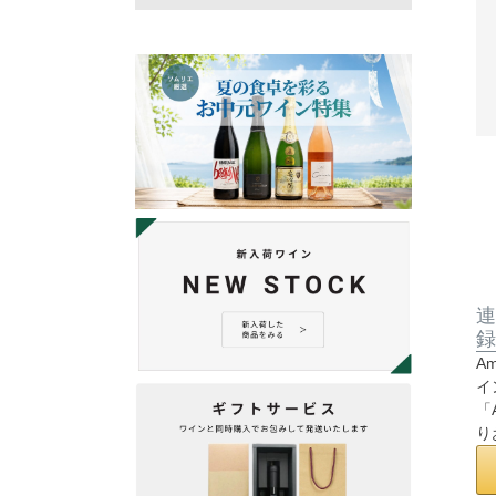
連
録
A
イ
「
り