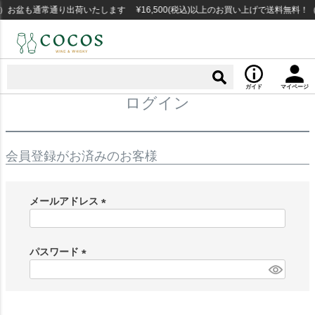
）お盆も通常通り出荷いたします ¥16,500(税込)以上のお買い上げで送料無料！
ガイド
マイページ
ログイン
会員登録がお済みのお客様
メールアドレス
(
必
須
パスワード
)
(
必
須
)