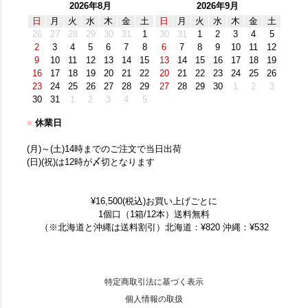
2026年8月
2026年9月
日
月
火
水
木
金
土
日
月
火
水
木
金
土
26
27
28
29
30
31
1
30
31
1
2
3
4
5
2
3
4
5
6
7
8
6
7
8
9
10
11
12
9
10
11
12
13
14
15
13
14
15
16
17
18
19
16
17
18
19
20
21
22
20
21
22
23
24
25
26
23
24
25
26
27
28
29
27
28
29
30
1
2
3
30
31
1
2
3
4
5
■
休業日
(月)～(土)14時までのご注文で当日出荷
(日)(祝)は12時が〆切となります
¥16,500(税込)お買い上げごとに
1個口（1箱/12本）送料無料
（※北海道と沖縄は送料割引）北海道：¥820 沖縄：¥532
特定商取引法に基づく表示
個人情報の取扱