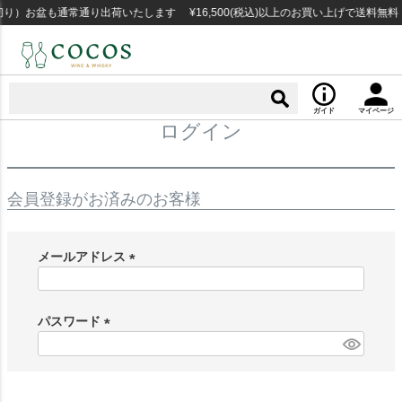
り）お盆も通常通り出荷いたします ¥16,500(税込)以上のお買い上げで送料無
ガイド
マイページ
ログイン
会員登録がお済みのお客様
メールアドレス
(
必
須
パスワード
)
(
必
須
)