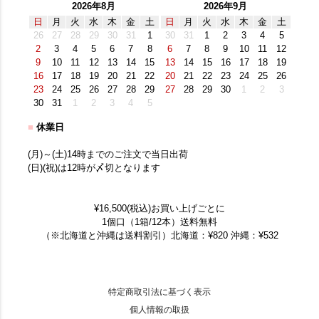
2026年8月
2026年9月
日
月
火
水
木
金
土
日
月
火
水
木
金
土
26
27
28
29
30
31
1
30
31
1
2
3
4
5
2
3
4
5
6
7
8
6
7
8
9
10
11
12
9
10
11
12
13
14
15
13
14
15
16
17
18
19
16
17
18
19
20
21
22
20
21
22
23
24
25
26
23
24
25
26
27
28
29
27
28
29
30
1
2
3
30
31
1
2
3
4
5
■
休業日
(月)～(土)14時までのご注文で当日出荷
(日)(祝)は12時が〆切となります
¥16,500(税込)お買い上げごとに
1個口（1箱/12本）送料無料
（※北海道と沖縄は送料割引）北海道：¥820 沖縄：¥532
特定商取引法に基づく表示
個人情報の取扱