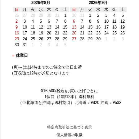
2026年8月
2026年9月
日
月
火
水
木
金
土
日
月
火
水
木
金
土
26
27
28
29
30
31
1
30
31
1
2
3
4
5
2
3
4
5
6
7
8
6
7
8
9
10
11
12
9
10
11
12
13
14
15
13
14
15
16
17
18
19
16
17
18
19
20
21
22
20
21
22
23
24
25
26
23
24
25
26
27
28
29
27
28
29
30
1
2
3
30
31
1
2
3
4
5
■
休業日
(月)～(土)14時までのご注文で当日出荷
(日)(祝)は12時が〆切となります
¥16,500(税込)お買い上げごとに
1個口（1箱/12本）送料無料
（※北海道と沖縄は送料割引）北海道：¥820 沖縄：¥532
特定商取引法に基づく表示
個人情報の取扱