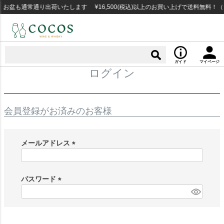
お盆も通常通り出荷いたします ¥16,500(税込)以上のお買い上げで送料無料！
ガイド
マイページ
ログイン
会員登録がお済みのお客様
メールアドレス
(
必
須
パスワード
)
(
必
須
)