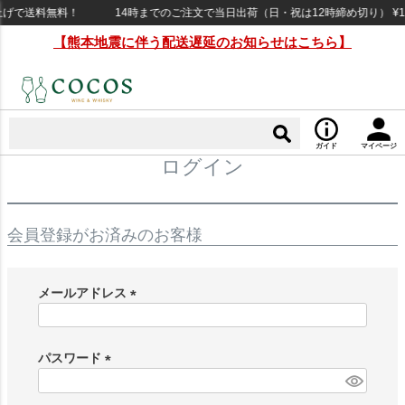
い上げで送料無料！
14時までのご注文で当日出荷（日・祝は12時締め切り） ¥16
【熊本地震に伴う配送遅延のお知らせはこちら】
ガイド
マイページ
ログイン
会員登録がお済みのお客様
メールアドレス
(
必
須
パスワード
)
(
必