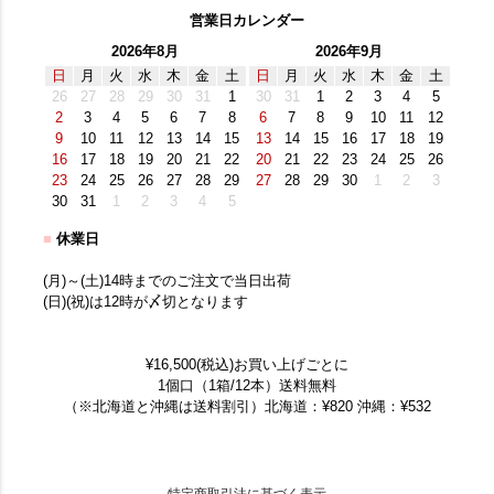
営業日カレンダー
2026年8月
2026年9月
日
月
火
水
木
金
土
日
月
火
水
木
金
土
26
27
28
29
30
31
1
30
31
1
2
3
4
5
2
3
4
5
6
7
8
6
7
8
9
10
11
12
9
10
11
12
13
14
15
13
14
15
16
17
18
19
16
17
18
19
20
21
22
20
21
22
23
24
25
26
23
24
25
26
27
28
29
27
28
29
30
1
2
3
30
31
1
2
3
4
5
■
休業日
(月)～(土)14時までのご注文で当日出荷
(日)(祝)は12時が〆切となります
¥16,500(税込)お買い上げごとに
1個口（1箱/12本）送料無料
（※北海道と沖縄は送料割引）北海道：¥820 沖縄：¥532
特定商取引法に基づく表示