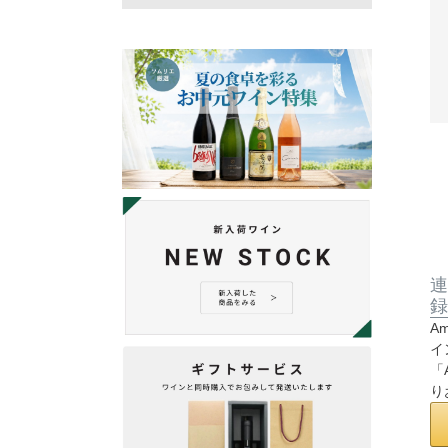
連
録
A
イ
「
り