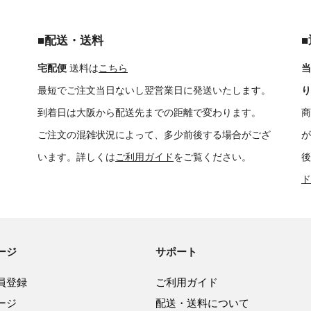
■配送・送料
宅配便
送料は
こちら
当
最短でご注文当日ないし翌営業日に発送いたします。
り
到着日は大阪から配送先までの距離で変わります。
商
ご注文の混雑状況によって、多少前後する場合がござ
が
います。詳しくは
ご利用ガイド
をご覧ください。
後
ド
ージ
サポート
員登録
ご利用ガイド
ージ
配送・送料について