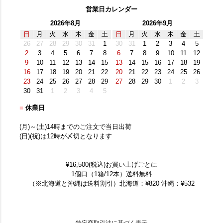
営業日カレンダー
2026年8月
2026年9月
日
月
火
水
木
金
土
日
月
火
水
木
金
土
26
27
28
29
30
31
1
30
31
1
2
3
4
5
2
3
4
5
6
7
8
6
7
8
9
10
11
12
9
10
11
12
13
14
15
13
14
15
16
17
18
19
16
17
18
19
20
21
22
20
21
22
23
24
25
26
23
24
25
26
27
28
29
27
28
29
30
1
2
3
30
31
1
2
3
4
5
■
休業日
(月)～(土)14時までのご注文で当日出荷
(日)(祝)は12時が〆切となります
¥16,500(税込)お買い上げごとに
1個口（1箱/12本）送料無料
（※北海道と沖縄は送料割引）北海道：¥820 沖縄：¥532
特定商取引法に基づく表示