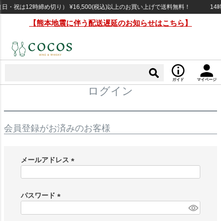
・祝は12時締め切り） ¥16,500(税込)以上のお買い上げで送料無料！
14
【熊本地震に伴う配送遅延のお知らせはこちら】
ガイド
マイページ
ログイン
会員登録がお済みのお客様
メールアドレス
(
必
須
パスワード
)
(
必