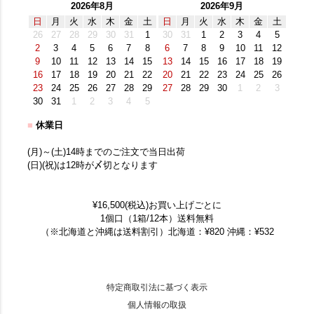
2026年8月
2026年9月
日
月
火
水
木
金
土
日
月
火
水
木
金
土
26
27
28
29
30
31
1
30
31
1
2
3
4
5
2
3
4
5
6
7
8
6
7
8
9
10
11
12
9
10
11
12
13
14
15
13
14
15
16
17
18
19
16
17
18
19
20
21
22
20
21
22
23
24
25
26
23
24
25
26
27
28
29
27
28
29
30
1
2
3
30
31
1
2
3
4
5
■
休業日
(月)～(土)14時までのご注文で当日出荷
(日)(祝)は12時が〆切となります
¥16,500(税込)お買い上げごとに
1個口（1箱/12本）送料無料
（※北海道と沖縄は送料割引）北海道：¥820 沖縄：¥532
特定商取引法に基づく表示
個人情報の取扱