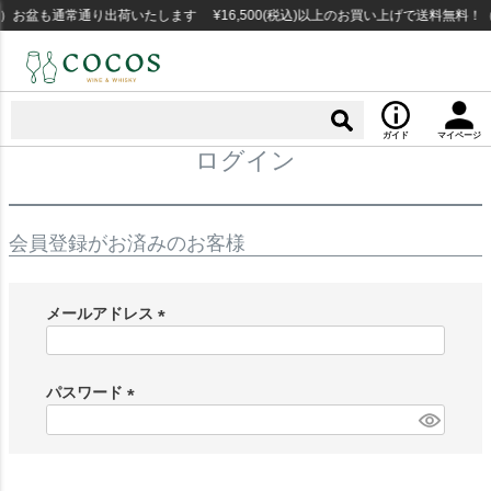
）お盆も通常通り出荷いたします ¥16,500(税込)以上のお買い上げで送料無料！
ガイド
マイページ
ログイン
会員登録がお済みのお客様
メールアドレス
(
必
須
パスワード
)
(
必
須
)