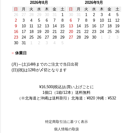
2026年8月
2026年9月
日
月
火
水
木
金
土
日
月
火
水
木
金
土
26
27
28
29
30
31
1
30
31
1
2
3
4
5
2
3
4
5
6
7
8
6
7
8
9
10
11
12
9
10
11
12
13
14
15
13
14
15
16
17
18
19
16
17
18
19
20
21
22
20
21
22
23
24
25
26
23
24
25
26
27
28
29
27
28
29
30
1
2
3
30
31
1
2
3
4
5
■
休業日
(月)～(土)14時までのご注文で当日出荷
(日)(祝)は12時が〆切となります
¥16,500(税込)お買い上げごとに
1個口（1箱/12本）送料無料
（※北海道と沖縄は送料割引）北海道：¥820 沖縄：¥532
特定商取引法に基づく表示
個人情報の取扱