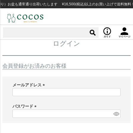
り）お盆も通常通り出荷いたします ¥16,500(税込)以上のお買い上げで送料無
ガイド
マイページ
ログイン
会員登録がお済みのお客様
メールアドレス
(
必
須
パスワード
)
(
必
須
)