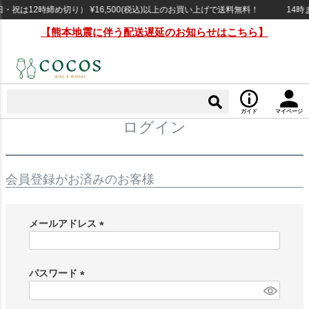
祝は12時締め切り） ¥16,500(税込)以上のお買い上げで送料無料！
14時
【熊本地震に伴う配送遅延のお知らせはこちら】
ガイド
マイページ
ログイン
会員登録がお済みのお客様
メールアドレス
(
必
須
パスワード
)
(
必