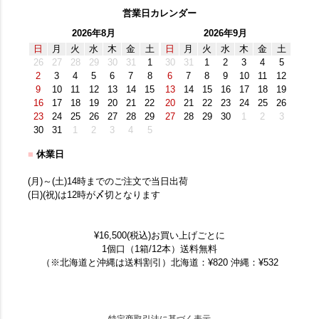
営業日カレンダー
2026年8月
2026年9月
日
月
火
水
木
金
土
日
月
火
水
木
金
土
26
27
28
29
30
31
1
30
31
1
2
3
4
5
2
3
4
5
6
7
8
6
7
8
9
10
11
12
9
10
11
12
13
14
15
13
14
15
16
17
18
19
16
17
18
19
20
21
22
20
21
22
23
24
25
26
23
24
25
26
27
28
29
27
28
29
30
1
2
3
30
31
1
2
3
4
5
■
休業日
(月)～(土)14時までのご注文で当日出荷
(日)(祝)は12時が〆切となります
¥16,500(税込)お買い上げごとに
1個口（1箱/12本）送料無料
（※北海道と沖縄は送料割引）北海道：¥820 沖縄：¥532
特定商取引法に基づく表示