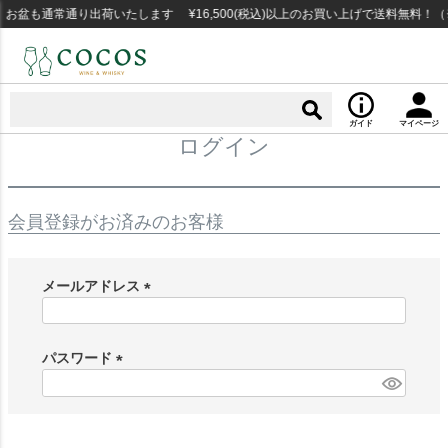
お盆も通常通り出荷いたします ¥16,500(税込)以上のお買い上げで送料無料！
ガイド
マイページ
ログイン
会員登録がお済みのお客様
メールアドレス
(
必
須
パスワード
)
(
必
須
)