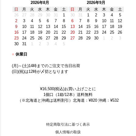
2026年8月
2026年9月
日
月
火
水
木
金
土
日
月
火
水
木
金
土
26
27
28
29
30
31
1
30
31
1
2
3
4
5
2
3
4
5
6
7
8
6
7
8
9
10
11
12
9
10
11
12
13
14
15
13
14
15
16
17
18
19
16
17
18
19
20
21
22
20
21
22
23
24
25
26
23
24
25
26
27
28
29
27
28
29
30
1
2
3
30
31
1
2
3
4
5
■
休業日
(月)～(土)14時までのご注文で当日出荷
(日)(祝)は12時が〆切となります
¥16,500(税込)お買い上げごとに
1個口（1箱/12本）送料無料
（※北海道と沖縄は送料割引）北海道：¥820 沖縄：¥532
特定商取引法に基づく表示
個人情報の取扱