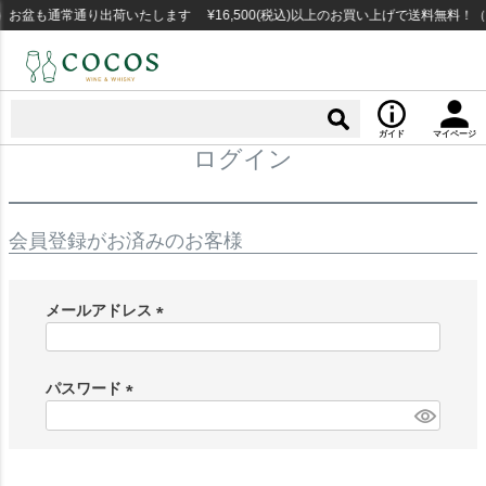
お盆も通常通り出荷いたします ¥16,500(税込)以上のお買い上げで送料無料！
ガイド
マイページ
ログイン
会員登録がお済みのお客様
メールアドレス
(
必
須
パスワード
)
(
必
須
)