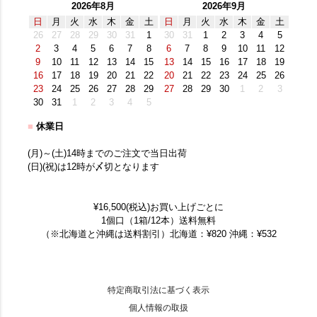
2026年8月
2026年9月
日
月
火
水
木
金
土
日
月
火
水
木
金
土
26
27
28
29
30
31
1
30
31
1
2
3
4
5
2
3
4
5
6
7
8
6
7
8
9
10
11
12
9
10
11
12
13
14
15
13
14
15
16
17
18
19
16
17
18
19
20
21
22
20
21
22
23
24
25
26
23
24
25
26
27
28
29
27
28
29
30
1
2
3
30
31
1
2
3
4
5
■
休業日
(月)～(土)14時までのご注文で当日出荷
(日)(祝)は12時が〆切となります
¥16,500(税込)お買い上げごとに
1個口（1箱/12本）送料無料
（※北海道と沖縄は送料割引）北海道：¥820 沖縄：¥532
特定商取引法に基づく表示
個人情報の取扱