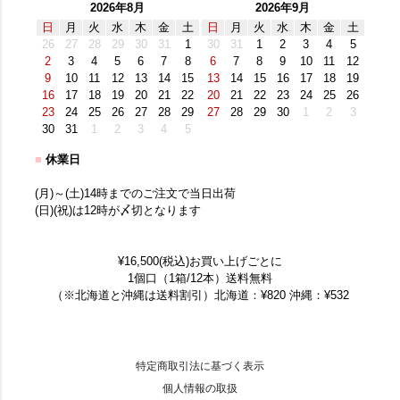
2026年8月
2026年9月
日
月
火
水
木
金
土
日
月
火
水
木
金
土
26
27
28
29
30
31
1
30
31
1
2
3
4
5
2
3
4
5
6
7
8
6
7
8
9
10
11
12
9
10
11
12
13
14
15
13
14
15
16
17
18
19
16
17
18
19
20
21
22
20
21
22
23
24
25
26
23
24
25
26
27
28
29
27
28
29
30
1
2
3
30
31
1
2
3
4
5
■
休業日
(月)～(土)14時までのご注文で当日出荷
(日)(祝)は12時が〆切となります
¥16,500(税込)お買い上げごとに
1個口（1箱/12本）送料無料
（※北海道と沖縄は送料割引）北海道：¥820 沖縄：¥532
特定商取引法に基づく表示
個人情報の取扱