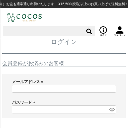
り）お盆も通常通り出荷いたします ¥16,500(税込)以上のお買い上げで送料無料
ガイド
マイページ
ログイン
会員登録がお済みのお客様
メールアドレス
(
必
須
パスワード
)
(
必
須
)