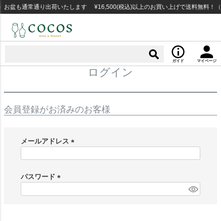
お盆も通常通り出荷いたします ¥16,500(税込)以上のお買い上げで送料無料！
ガイド
マイページ
ログイン
会員登録がお済みのお客様
メールアドレス
(
必
須
パスワード
)
(
必
須
)