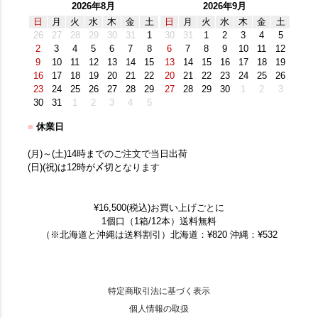
2026年8月
2026年9月
日
月
火
水
木
金
土
日
月
火
水
木
金
土
26
27
28
29
30
31
1
30
31
1
2
3
4
5
2
3
4
5
6
7
8
6
7
8
9
10
11
12
9
10
11
12
13
14
15
13
14
15
16
17
18
19
16
17
18
19
20
21
22
20
21
22
23
24
25
26
23
24
25
26
27
28
29
27
28
29
30
1
2
3
30
31
1
2
3
4
5
■
休業日
(月)～(土)14時までのご注文で当日出荷
(日)(祝)は12時が〆切となります
¥16,500(税込)お買い上げごとに
1個口（1箱/12本）送料無料
（※北海道と沖縄は送料割引）北海道：¥820 沖縄：¥532
特定商取引法に基づく表示
個人情報の取扱