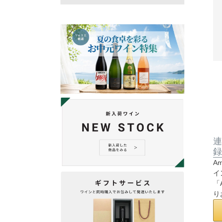
連
録
A
イ
「
り