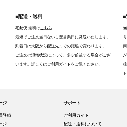
■配送・送料
宅配便
送料は
こちら
当
最短でご注文当日ないし翌営業日に発送いたします。
り
到着日は大阪から配送先までの距離で変わります。
商
ご注文の混雑状況によって、多少前後する場合がござ
が
います。詳しくは
ご利用ガイド
をご覧ください。
後
ド
ージ
サポート
員登録
ご利用ガイド
ージ
配送・送料について