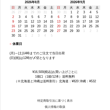
2026年8月
2026年9月
日
月
火
水
木
金
土
日
月
火
水
木
金
土
26
27
28
29
30
31
1
30
31
1
2
3
4
5
2
3
4
5
6
7
8
6
7
8
9
10
11
12
9
10
11
12
13
14
15
13
14
15
16
17
18
19
16
17
18
19
20
21
22
20
21
22
23
24
25
26
23
24
25
26
27
28
29
27
28
29
30
1
2
3
30
31
1
2
3
4
5
■
休業日
(月)～(土)14時までのご注文で当日出荷
(日)(祝)は12時が〆切となります
¥16,500(税込)お買い上げごとに
1個口（1箱/12本）送料無料
（※北海道と沖縄は送料割引）北海道：¥820 沖縄：¥532
特定商取引法に基づく表示
個人情報の取扱