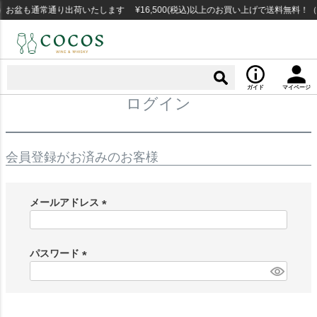
お盆も通常通り出荷いたします ¥16,500(税込)以上のお買い上げで送料無料！
ガイド
マイページ
ログイン
会員登録がお済みのお客様
メールアドレス
(
必
須
パスワード
)
(
必
須
)