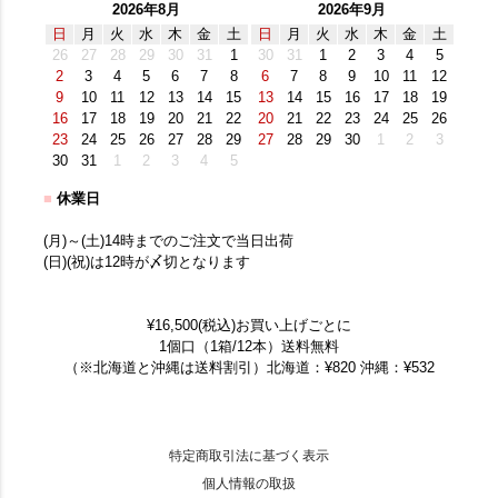
2026年8月
2026年9月
日
月
火
水
木
金
土
日
月
火
水
木
金
土
26
27
28
29
30
31
1
30
31
1
2
3
4
5
2
3
4
5
6
7
8
6
7
8
9
10
11
12
9
10
11
12
13
14
15
13
14
15
16
17
18
19
16
17
18
19
20
21
22
20
21
22
23
24
25
26
23
24
25
26
27
28
29
27
28
29
30
1
2
3
30
31
1
2
3
4
5
■
休業日
(月)～(土)14時までのご注文で当日出荷
(日)(祝)は12時が〆切となります
¥16,500(税込)お買い上げごとに
1個口（1箱/12本）送料無料
（※北海道と沖縄は送料割引）北海道：¥820 沖縄：¥532
特定商取引法に基づく表示
個人情報の取扱