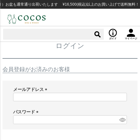
）お盆も通常通り出荷いたします ¥16,500(税込)以上のお買い上げで送料無料
ガイド
マイページ
ログイン
会員登録がお済みのお客様
メールアドレス
(
必
須
パスワード
)
(
必
須
)