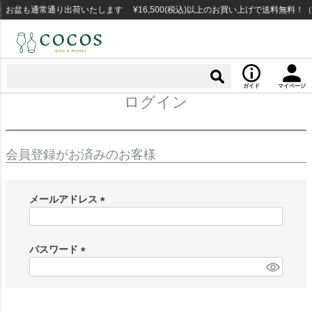
お盆も通常通り出荷いたします ¥16,500(税込)以上のお買い上げで送料無料！
ガイド
マイページ
ログイン
会員登録がお済みのお客様
メールアドレス
(
必
須
パスワード
)
(
必
須
)