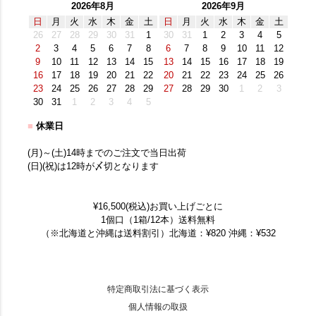
2026年8月
2026年9月
日
月
火
水
木
金
土
日
月
火
水
木
金
土
26
27
28
29
30
31
1
30
31
1
2
3
4
5
2
3
4
5
6
7
8
6
7
8
9
10
11
12
9
10
11
12
13
14
15
13
14
15
16
17
18
19
16
17
18
19
20
21
22
20
21
22
23
24
25
26
23
24
25
26
27
28
29
27
28
29
30
1
2
3
30
31
1
2
3
4
5
■
休業日
(月)～(土)14時までのご注文で当日出荷
(日)(祝)は12時が〆切となります
¥16,500(税込)お買い上げごとに
1個口（1箱/12本）送料無料
（※北海道と沖縄は送料割引）北海道：¥820 沖縄：¥532
特定商取引法に基づく表示
個人情報の取扱