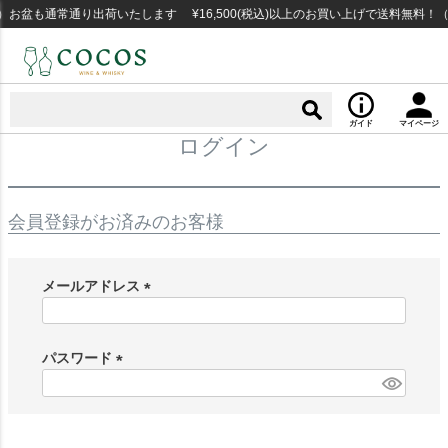
お盆も通常通り出荷いたします ¥16,500(税込)以上のお買い上げで送料無料！
ガイド
マイページ
ログイン
会員登録がお済みのお客様
メールアドレス
(
必
須
パスワード
)
(
必
須
)