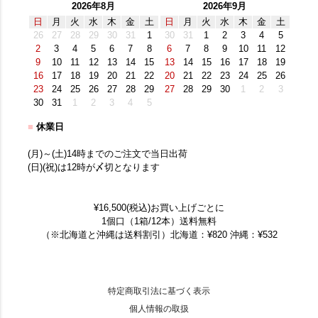
2026年8月
2026年9月
日
月
火
水
木
金
土
日
月
火
水
木
金
土
26
27
28
29
30
31
1
30
31
1
2
3
4
5
2
3
4
5
6
7
8
6
7
8
9
10
11
12
9
10
11
12
13
14
15
13
14
15
16
17
18
19
16
17
18
19
20
21
22
20
21
22
23
24
25
26
23
24
25
26
27
28
29
27
28
29
30
1
2
3
30
31
1
2
3
4
5
■
休業日
(月)～(土)14時までのご注文で当日出荷
(日)(祝)は12時が〆切となります
¥16,500(税込)お買い上げごとに
1個口（1箱/12本）送料無料
（※北海道と沖縄は送料割引）北海道：¥820 沖縄：¥532
特定商取引法に基づく表示
個人情報の取扱