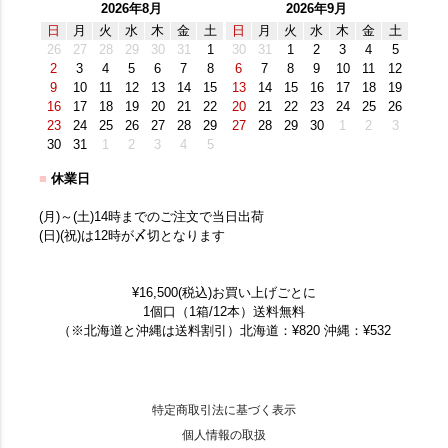
2026年8月
2026年9月
日
月
火
水
木
金
土
日
月
火
水
木
金
土
26
27
28
29
30
31
1
30
31
1
2
3
4
5
2
3
4
5
6
7
8
6
7
8
9
10
11
12
9
10
11
12
13
14
15
13
14
15
16
17
18
19
16
17
18
19
20
21
22
20
21
22
23
24
25
26
23
24
25
26
27
28
29
27
28
29
30
1
2
3
30
31
1
2
3
4
5
■
休業日
(月)～(土)14時までのご注文で当日出荷
(日)(祝)は12時が〆切となります
¥16,500(税込)お買い上げごとに
1個口（1箱/12本）送料無料
（※北海道と沖縄は送料割引）北海道：¥820 沖縄：¥532
特定商取引法に基づく表示
個人情報の取扱