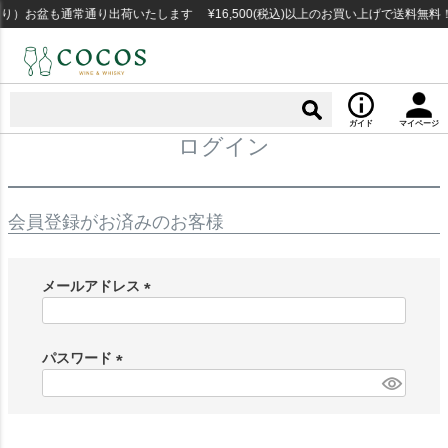
り）お盆も通常通り出荷いたします ¥16,500(税込)以上のお買い上げで送料無
ガイド
マイページ
ログイン
会員登録がお済みのお客様
メールアドレス
(
必
須
パスワード
)
(
必
須
)