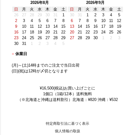
2026年8月
2026年9月
日
月
火
水
木
金
土
日
月
火
水
木
金
土
26
27
28
29
30
31
1
30
31
1
2
3
4
5
2
3
4
5
6
7
8
6
7
8
9
10
11
12
9
10
11
12
13
14
15
13
14
15
16
17
18
19
16
17
18
19
20
21
22
20
21
22
23
24
25
26
23
24
25
26
27
28
29
27
28
29
30
1
2
3
30
31
1
2
3
4
5
■
休業日
(月)～(土)14時までのご注文で当日出荷
(日)(祝)は12時が〆切となります
¥16,500(税込)お買い上げごとに
1個口（1箱/12本）送料無料
（※北海道と沖縄は送料割引）北海道：¥820 沖縄：¥532
特定商取引法に基づく表示
個人情報の取扱