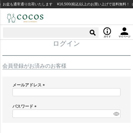
お盆も通常通り出荷いたします ¥16,500(税込)以上のお買い上げで送料無料！
ガイド
マイページ
ログイン
会員登録がお済みのお客様
メールアドレス
(
必
須
パスワード
)
(
必
須
)