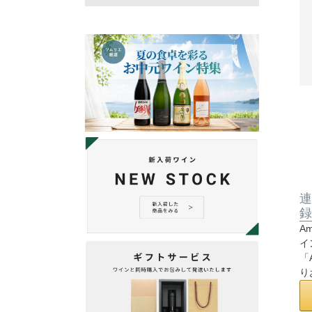
連
録
A
イ
「
り