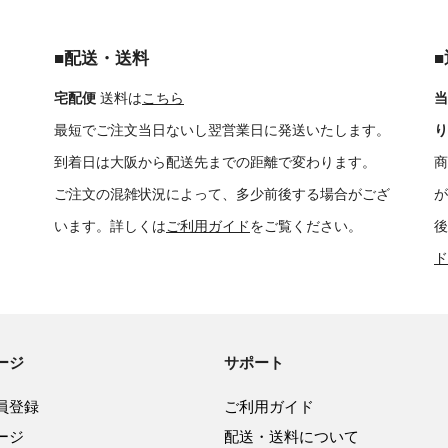
■配送・送料
宅配便
送料は
こちら
当
最短でご注文当日ないし翌営業日に発送いたします。
り
到着日は大阪から配送先までの距離で変わります。
商
ご注文の混雑状況によって、多少前後する場合がござ
が
います。詳しくは
ご利用ガイド
をご覧ください。
後
ド
ージ
サポート
員登録
ご利用ガイド
ージ
配送・送料について