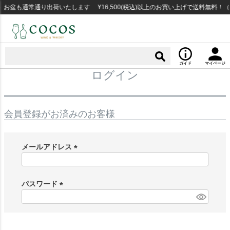
お盆も通常通り出荷いたします ¥16,500(税込)以上のお買い上げで送料無料！
ガイド
マイページ
ログイン
会員登録がお済みのお客様
メールアドレス
(
必
須
パスワード
)
(
必
須
)