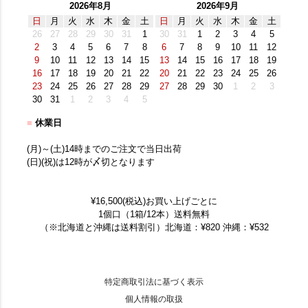
2026年8月
2026年9月
日
月
火
水
木
金
土
日
月
火
水
木
金
土
26
27
28
29
30
31
1
30
31
1
2
3
4
5
2
3
4
5
6
7
8
6
7
8
9
10
11
12
9
10
11
12
13
14
15
13
14
15
16
17
18
19
16
17
18
19
20
21
22
20
21
22
23
24
25
26
23
24
25
26
27
28
29
27
28
29
30
1
2
3
30
31
1
2
3
4
5
■
休業日
(月)～(土)14時までのご注文で当日出荷
(日)(祝)は12時が〆切となります
¥16,500(税込)お買い上げごとに
1個口（1箱/12本）送料無料
（※北海道と沖縄は送料割引）北海道：¥820 沖縄：¥532
特定商取引法に基づく表示
個人情報の取扱